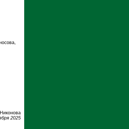
носова,
 Никонова
ября 2025