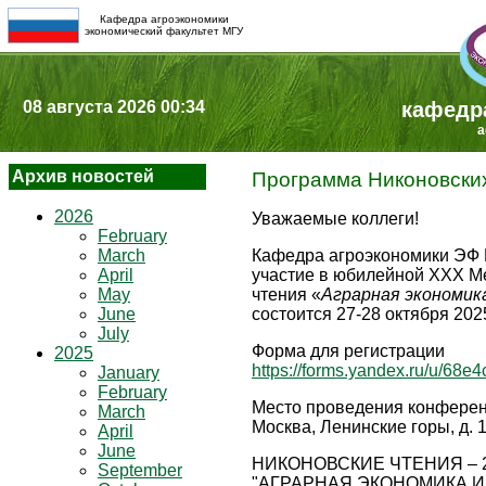
Кафедра агроэкономики
экономический факультет МГУ
08 августа 2026 00:34
кафедр
a
Архив новостей
Программа Никоновских 
2026
Уважаемые коллеги!
February
March
Кафедра агроэкономики ЭФ 
April
участие в юбилейной XXX М
May
чтения «
Аграрная экономик
June
состоится 27-28 октября 202
July
Форма для регистрации
2025
https://forms.yandex.ru/u/68
January
February
Место проведения конференц
March
Москва, Ленинские горы, д. 1
April
June
НИКОНОВСКИЕ ЧТЕНИЯ – 
September
"АГРАРНАЯ ЭКОНОМИКА И