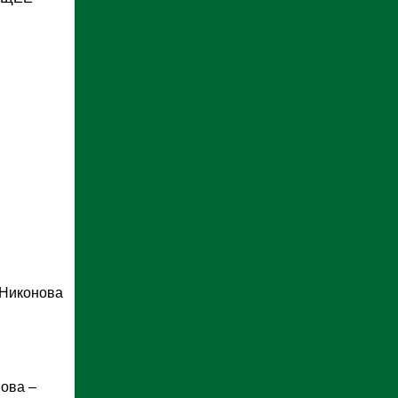
. Никонова
нова –