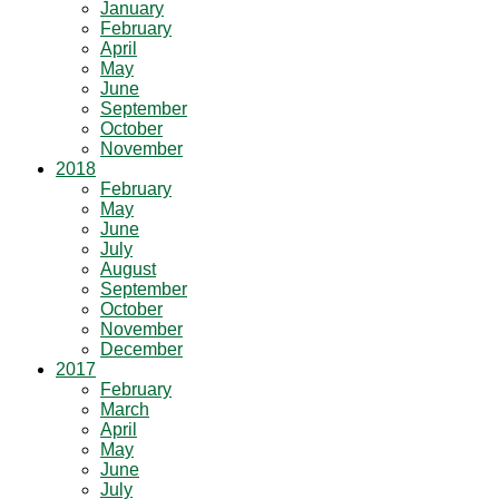
January
February
April
May
June
September
October
November
2018
February
May
June
July
August
September
October
November
December
2017
February
March
April
May
June
July