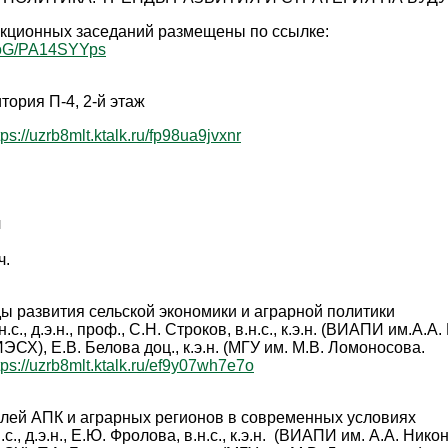
кционных заседаний размещены по ссылке:
/R9oG/PA14SYYps
итория П-4, 2-й этаж
tps://uzrb8mlt.ktalk.ru/fp98ua9jvxnr
.
я
ч.
 развития сельской экономики и аграрной политики
.с., д.э.н., проф., С.Н. Строков, в.н.с., к.э.н. (ВИАПИ им.А.А
), Е.В. Белова доц., к.э.н. (МГУ им. М.В. Ломоносова.
tps://uzrb8mlt.ktalk.ru/ef9y07wh7e7o
слей АПК и аграрных регионов в современных условиях
с., д.э.н., Е.Ю. Фролова, в.н.с., к.э.н. (ВИАПИ им. А.А. Нико