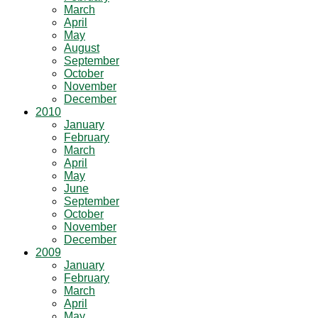
March
April
May
August
September
October
November
December
2010
January
February
March
April
May
June
September
October
November
December
2009
January
February
March
April
May