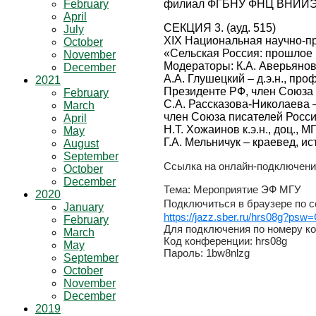
February
филиал ФГБНУ ФНЦ ВНИИЭСХ),
April
СЕКЦИЯ 3. (ауд. 515)
July
XIХ Национальная научно-п
October
«Сельская Россия: прошлое
November
Модераторы: К.А. Аверьянов –
December
А.А. Глушецкий – д.э.н., 
2021
Президенте РФ, член Союза
February
С.А. Рассказова-Николаева –
March
член Союза писателей Росси
April
Н.Т. Хожаинов к.э.н., доц., 
May
Г.А. Мельничук – краевед, и
August
September
Ссылка на онлайн-подключение
October
December
Тема: Мероприятие ЭФ МГУ
2020
Подключиться в браузере по 
January
https://jazz.sber.ru/hrs08
February
Для подключения по номеру к
March
Код конференции: hrs08g
May
Пароль: 1bw8nlzg
September
October
November
December
2019