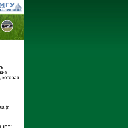
ть
кие
, которая
 (г.
УЩЕЕ"