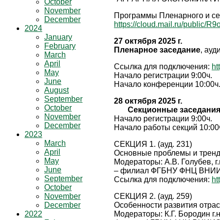
October
November
Программы Пленарного и се
December
https://cloud.mail.ru/public
2024
January
27 октября 2025 г.
February
Пленарное заседание
, ауд
March
April
Ссылка для подключения:
ht
May
Начало регистрации 9:00ч.
June
Начало конференции 10:00ч
August
September
28 октября 2025 г.
October
Секционные заседани
November
Начало регистрации 9:00ч.
December
Начало работы секций 10:00
2023
March
СЕКЦИЯ 1. (ауд. 231)
April
Основные проблемы и тренды
May
Модераторы: А.В. Голубев, г.н
June
– филиал ФГБНУ ФНЦ ВНИИЭСХ
September
Ссылка для подключения:
ht
October
November
СЕКЦИЯ 2. (ауд. 259)
December
Особенности развития отра
2022
Модераторы: К.Г. Бородин г.н.