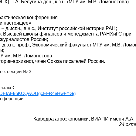
 Т.А. Белугина доц., к.э.н. (МГУ им. М.В. Ломоносова).
рактическая конференция
 и настоящее»
 д.ист.н., в.н.с., Институт российской истории РАН;
проф. Высшей школы финансов и менеджмента РАНХиГС при
 журналистов России;
 д.э.н., проф., Экономический факультет МГУ им. М.В. Ломо
и;
МГУ им. М.В. Ломоносова.
сторик-архивист, член Союза писателей России.
 к секции № 3:
:
ссылке
g?psw=OEIAEkoKCQwOUgcEFR4eHwFYGg
онференции:
Кафедра агроэкономики, ВИАПИ имени А.А.
24 окт