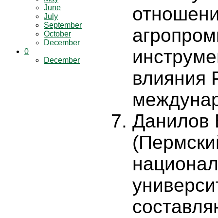
June
отношени
July
September
агропром
October
December
инструме
0
December
влияния 
междунар
Данилов 
(Пермски
национал
универси
составл