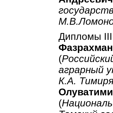
государст
М.В.Ломон
Дипломы II
Фазрахман
(
Российски
аграрный 
К.А. Тимир
Олуватими
(
Националь