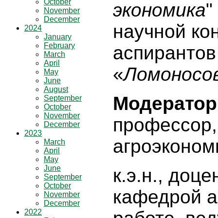
October
экономика
"
November
December
научной ко
2024
January
February
аспирантов
March
April
«
Ломоносов
May
June
August
Модератор
September
October
November
профессор,
December
2023
агроэконом
March
April
May
June
к.э.н., доц
September
October
кафедрой а
November
December
2022