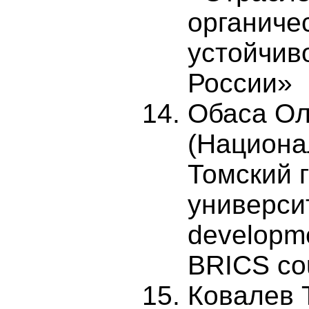
органиче
устойчиво
России»
Обаса Ол
(Национа
Томский 
университ
developme
BRICS co
Ковалев 