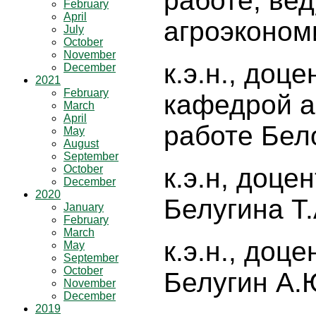
работе, ве
February
April
агроэконом
July
October
November
к.э.н., доце
December
2021
February
кафедрой а
March
April
работе Бело
May
August
September
October
к.э.н, доц
December
2020
Белугина Т.
January
February
March
к.э.н., доц
May
September
October
Белугин А.
November
December
2019