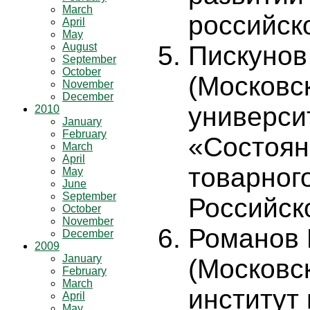
March
российск
April
May
August
Пискунов
September
October
(Московс
November
December
универси
2010
January
February
«Состоян
March
April
товарног
May
June
September
Российск
October
November
Романов 
December
2009
January
(Московс
February
March
институт
April
May