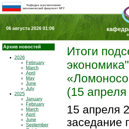
Кафедра агроэкономики
экономический факультет МГУ
06 августа 2026 01:06
кафедр
a
Архив новостей
Итоги подс
2026
экономика"
February
March
April
«Ломоносо
May
June
(15 апреля
July
2025
January
February
15 апреля 2
March
April
заседание 
June
September