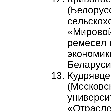
(Белорус
сельскох
«Мировой
ремесел 
экономик
Беларуси
Кудрявце
(Московс
универси
«Отрасле