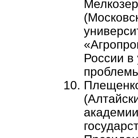
Мелкозер
(Московс
универси
«Агропр
России в
проблемы
Плещенко
(Алтайск
академии
государс