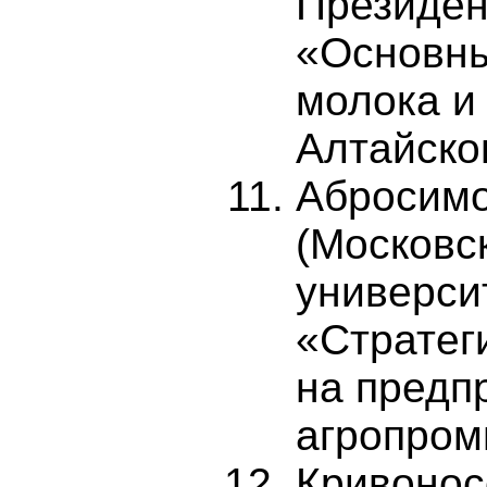
Президен
«Основны
молока и
Алтайско
Абросимо
(Московс
универси
«Стратег
на предп
агропром
Кривонос