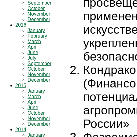
просвеще
September
October
применен
November
December
2016
искусств
January
February
укреплен
March
April
June
безопасн
July
September
Кондрако
October
November
(Финансо
December
2015
January
потенциа
March
April
агропром
June
October
November
России»
December
2014
January