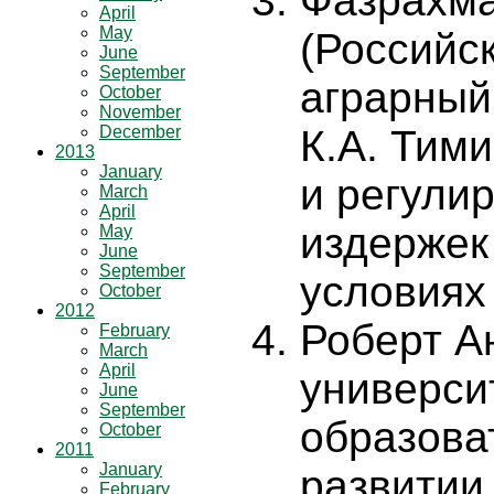
Фазрахма
April
May
(Российс
June
September
аграрный
October
November
December
К.А. Тим
2013
January
и регули
March
April
издержек
May
June
September
условиях
October
2012
Роберт А
February
March
April
универси
June
September
образова
October
2011
January
развитии
February