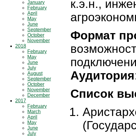
к.э.н., инж
January
February
April
агроэконом
May
June
September
Формат пр
October
November
возможност
2018
February
May
подключени
June
July
Аудитория
August
September
October
November
Список вы
December
2017
February
Аристарх
March
April
(Государ
May
June
July