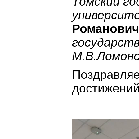
Томский г
университ
Романови
государст
М.В.Ломон
Поздравляе
достижений