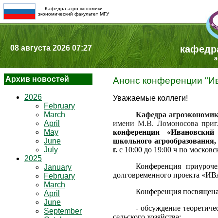
Кафедра агроэкономики
экономический факультет МГУ
08 августа 2026 07:27
кафедр
a
Архив новостей
Анонс конференции "Ива
2026
Уважаемые коллеги!
February
March
Кафедра агроэкономи
April
имени М.В. Ломоносова пригл
May
конференции «Ивановский
June
школьного агрообразования, 
July
г.
с 10:00 до 19:00 ч по моско
2025
Конференция приуроч
January
долговременного проекта 
February
March
Конференция посвящена
April
June
- обсуждение теоретиче
September
сельского хозяйства;