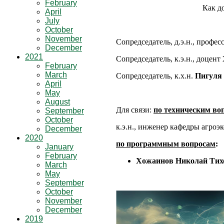
February
Как д
April
July
October
November
Сопредседатель, д.э.н., профе
December
2021
Сопредседатель,
к.э.н., доцент
February
March
Сопредседатель,
к.х.н.
Пигуля 
April
May
August
Для связи:
по техническим во
September
October
к.э.н., инженер кафедры агро
December
2020
по программным вопросам
:
January
February
Хожаинов Николай Тих
March
May
September
October
November
December
2019