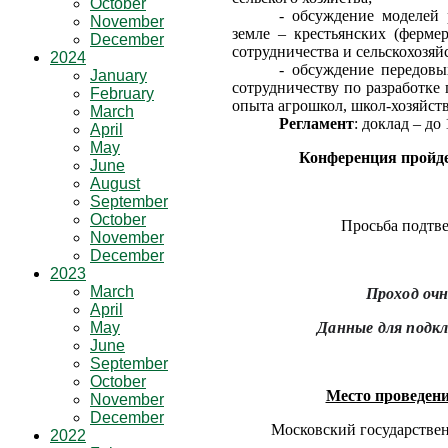
October
- обсуждение моделей 
November
земле – крестьянских (ферме
December
сотрудничества и сельскохозя
2024
- обсуждение передовы
January
сотрудничеству по разработке
February
опыта агрошкол, школ-хозяйст
March
Регламент
: доклад – до
April
May
Конференция пройде
June
August
September
October
Просьба подтве
November
December
2023
March
Проход очн
April
May
Данные для подк
June
September
October
Место проведен
November
December
Московский государствен
2022