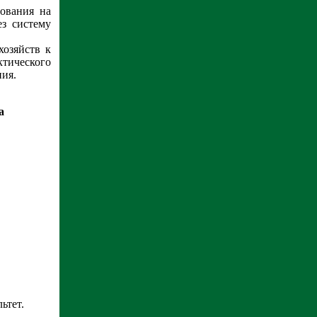
вования на
ез систему
хозяйств к
ктического
ния.
а
ьтет.