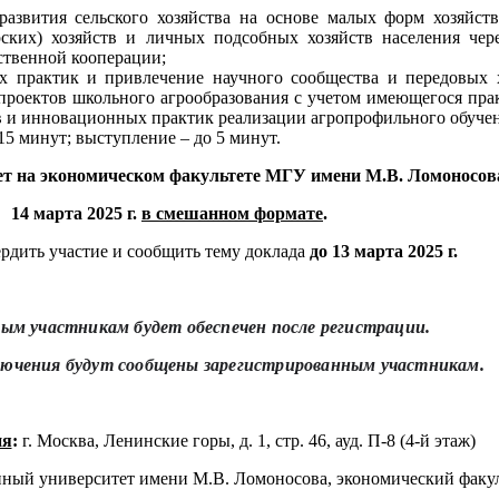
развития сельского хозяйства на основе малых форм хозяйст
рских) хозяйств и личных подсобных хозяйств населения чер
йственной кооперации;
х практик и привлечение научного сообщества и передовых 
 проектов школьного агрообразования с учетом имеющегося пра
в и инновационных практик реализации агропрофильного обуче
 15 минут; выступление – до 5 минут.
т на экономическом факультете МГУ имени М.В. Ломоносов
14 марта 2025 г.
в смешанном формате
.
рдить участие и сообщить тему доклада
до 13 марта 2025 г.
ым участникам будет обеспечен после регистрации.
лючения будут сообщены зарегистрированным участникам.
ия
:
г. Москва, Ленинские горы, д. 1, стр. 46, ауд. П-8 (4-й этаж)
ный университет имени М.В. Ломоносова, экономический факул