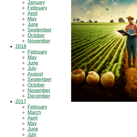
January
February
April
May
June
September
October
November
2018
February
May
June
July
August
September
October
November
December
2017
February
March
April
May
June
July