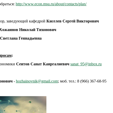
обраться:
http://www.econ.msu.ru/about/contacts/plan/
ссор, заведующий кафедрой
Киселев Сергей Викторович
Хожаинов Николай Тихонович
Светлана Геннадьевна
просам
:
экономики
Сеитов Санат Каиргалиевич
sanat_95@inbox.ru
онович -
hozhainovnik
@
gmail
.
com
; моб. тел.: 8 (966) 367-68-95