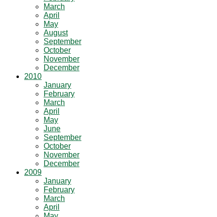
March
April
May
August
September
October
November
December
2010
January
February
March
April
May
June
September
October
November
December
2009
January
February
March
April
May