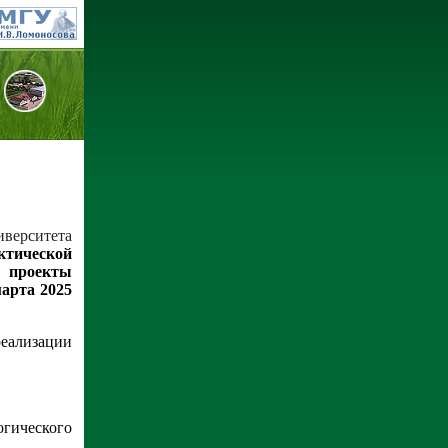
иверситета
ктической
 проекты
арта 2025
еализации
огического