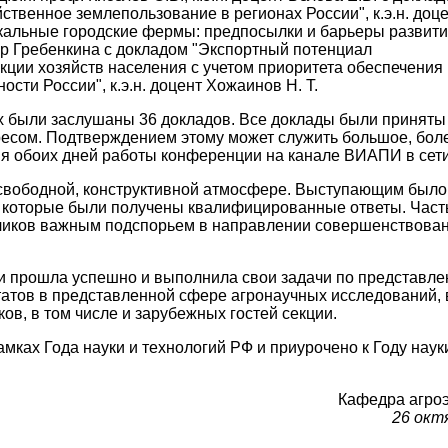
ственное землепользование в регионах России", к.э.н. доц
кальные городские фермы: предпосылки и барьеры развития"
нер Гребенкина с докладом "Экспортный потенциал
кции хозяйств населения с учетом приоритета обеспечения
сти России", к.э.н. доцент Хожаинов Н. Т.
х были заслушаны 36 докладов. Все доклады были приняты
ресом. Подтверждением этому может служить большое, бол
я обоих дней работы конференции на канале ВИАПИ в сети
свободной, конструктивной атмосфере. Выступающим было
а которые были получены квалифицированные ответы. Част
дчиков важным подспорьем в направлении совершенствова
и прошла успешно и выполнила свои задачи по представл
татов в представленной сфере агронаучных исследований,
ов, в том числе и зарубежных гостей секции.
мках Года науки и технологий РФ и приурочено к Году наук
Кафедра агро
26 окт