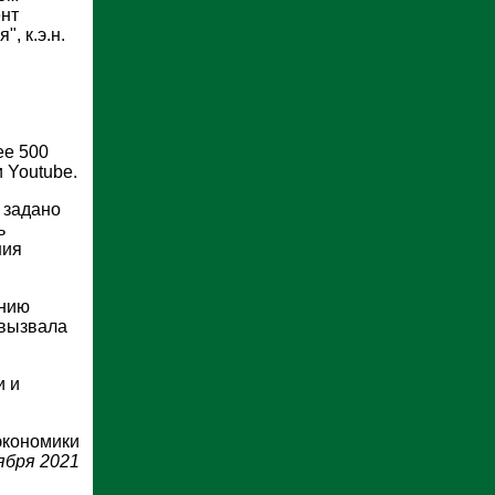
ент
, к.э.н.
ее 500
 Youtube.
 задано
ь
ния
ению
 вызвала
и и
экономики
ября 2021