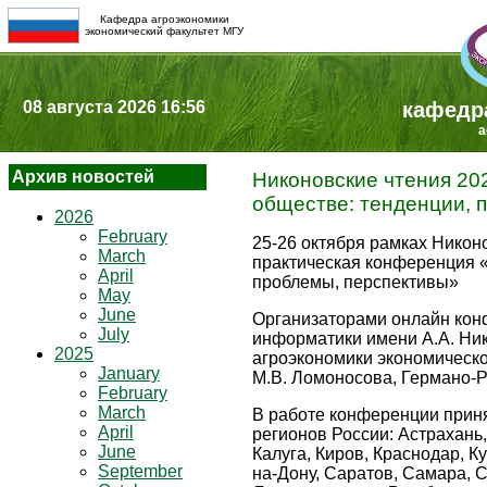
Кафедра агроэкономики
экономический факультет МГУ
08 августа 2026 16:56
кафедр
a
Архив новостей
Никоновские чтения 20
обществе: тенденции, 
2026
February
25-26 октября рамках Никон
March
практическая конференция «
April
проблемы, перспективы»
May
June
Организаторами онлайн кон
July
информатики имени А.А. Ни
2025
агроэкономики экономическо
January
М.В. Ломоносова, Германо-Р
February
March
В работе конференции приня
April
регионов России: Астрахань,
June
Калуга, Киров, Краснодар, К
September
на-Дону, Саратов, Самара, С