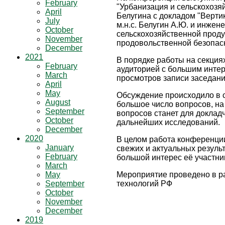
February
"Урбанизация и сельскохозяй
April
Белугина с докладом "Верти
July
м.н.с. Белугин А.Ю. и инже
October
сельскохозяйственной проду
November
продовольственной безопасно
December
2021
В порядке работы на секция
February
аудиторией с большим инте
March
просмотров записи заседани
April
May
Обсуждение происходило в 
August
большое число вопросов, н
September
вопросов станет для докла
October
дальнейших исследований.
December
2020
В целом работа конференци
January
свежих и актуальных резуль
February
большой интерес её участник
March
May
Мероприятие проведено в ра
September
технологий РФ
October
November
December
2019