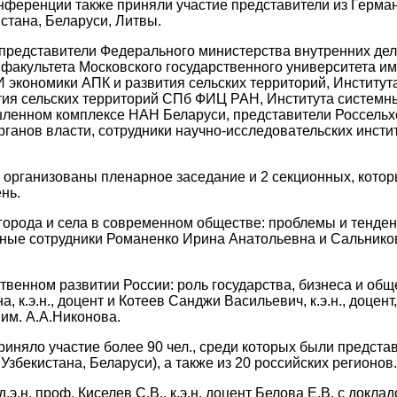
онференции также приняли участие представители из Герма
стана, Беларуси, Литвы.
представители Федерального министерства внутренних дел
 факультета Московского государственного университета им
 экономики АПК и развития сельских территорий, Институт
тия сельских территорий СПб ФИЦ РАН, Института системн
ленном комплексе НАН Беларуси, представители Россельх
рганов власти, сотрудники научно-исследовательских инсти
 организованы пленарное заседание и 2 секционных, кото
нь.
города и села в современном обществе: проблемы и тенде
ные сотрудники Романенко Ирина Анатольевна и Сальнико
твенном развитии России: роль государства, бизнеса и общ
 к.э.н., доцент и Котеев Санджи Васильевич, к.э.н., доцент
им. А.А.Никонова.
риняло участие более 90 чел., среди которых были предста
Узбекистана, Беларуси), а также из 20 российских регионов.
э.н. проф. Киселев С.В., к.э.н. доцент Белова Е.В. с докла