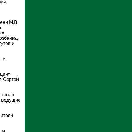
нии,
ени М.В.
а
ых
озбанка,
тутов и
рые
нции»
в Сергей
ества»
, ведущие
вители
дом