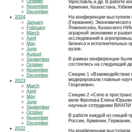
October
Ярославль и др. В работе к
November
Армении, Казахстана, Узбеки
December
2024
На конференции выступили 
January
(Германия), Экономического
February
Ломоносова, Казахского НИИ
March
аграрной экономики и разви
April
исследований в агропромыш
May
бизнеса и исполнительных о
June
вузов.
August
В рамках конференции были
September
состоялись на следующий де
October
November
Секцию 1 «Взаимодействие 
December
модерировали главные науч
2023
Георгиевич.
March
April
Секцию 2 «Село в пространс
May
вели Фролова Елена Юрьевна,
June
научные сотрудники ВИАПИ 
September
October
В работе каждой из секций п
November
России, Армении, Германии, 
December
2022
На конференции выступили д.