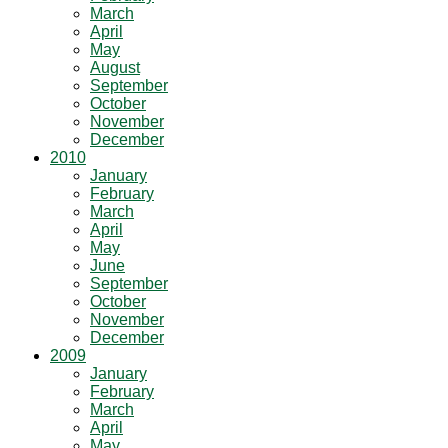
March
April
May
August
September
October
November
December
2010
January
February
March
April
May
June
September
October
November
December
2009
January
February
March
April
May