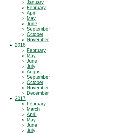
January
February
April
May
June
September
October
November
2018
February
May
June
July
August
September
October
November
December
2017
February
March
April
May
June
July