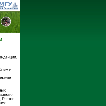
м
енденции,
блем и
 имени
ных
Иваново,
, Ростов-
нск,