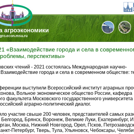
а агроэкономики
gro.econ.msu.ru
21 «Взаимодействие города и села в современно
проблемы, перспективы»
овских чтений - 2021 состоялась Международная научно-
Взаимодействие города и села в современном обществе: т
ференции выступили Всероссийский институт аграрных про
конова, Вольное экономическое общество России, кафедра
го факультета Московского государственного университета
оссийский аграрно-политический диалог.
ло участие свыше 200 человек, представителей самых раз
 Белгород, Брянск, Воронеж, Великие Луки, Екатеринбург, 
урган, Москва, Нижний Новгород, Орел, Псков, Петрозаводск
анкт-Петербург, Тверь, Тула, Ульяновск, Чебоксары, Челяби