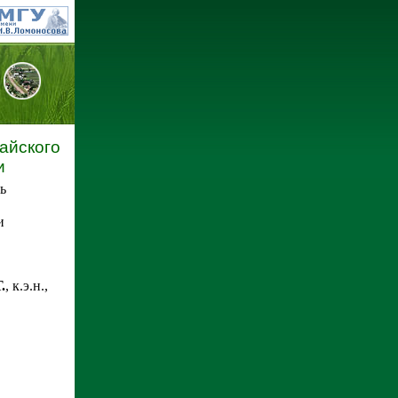
айского
и
ь
и
.
, к.э.н.,