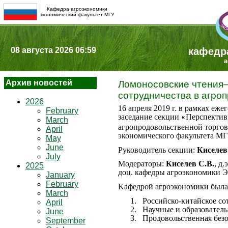
Кафедра агроэкономики
экономический факультет МГУ
08 августа 2026 06:59
кафедр
a
Архив новостей
Ломоносовские чтения–
сотрудничества в агро
2026
16 апреля 2019 г. в рамках е
February
заседание секции
Перспектив
«
March
агропродовольственной торгов
April
экономического факультета М
May
June
Руководитель секции:
Киселев
July
Модераторы:
Киселев С.В.
, д
2025
доц. кафедры агроэкономики
January
February
Kафедрой агроэкономики была 
March
1.
Российско-китайское со
April
2.
Научные и образователь
June
3.
Продовольственная безо
September