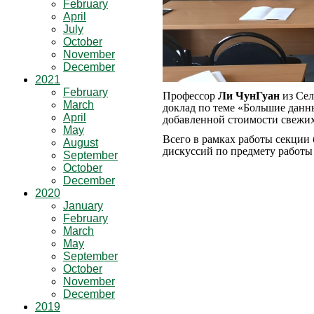
February
April
July
October
November
December
2021
February
Профессор
Ли ЧунГуан
из
Сел
March
доклад по теме «Большие данн
April
добавленной стоимости свежих
May
Всего в рамках работы секции 
August
дискуссий по предмету работы
September
October
December
2020
January
February
March
May
September
October
November
December
2019