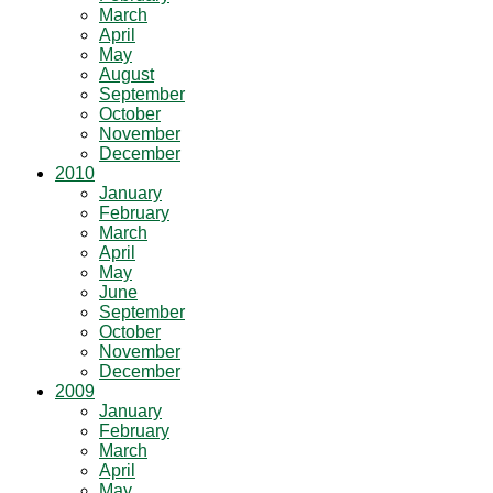
March
April
May
August
September
October
November
December
2010
January
February
March
April
May
June
September
October
November
December
2009
January
February
March
April
May