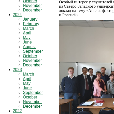
October
Особый интерес у слушателей 
November
из
Северо-Западного университ
December
доклад на тему «Анализ факто
2024
и Россией».
January
February
March
April
May
June
August
September
October
November
December
2023
March
April
May
June
September
October
November
December
2022