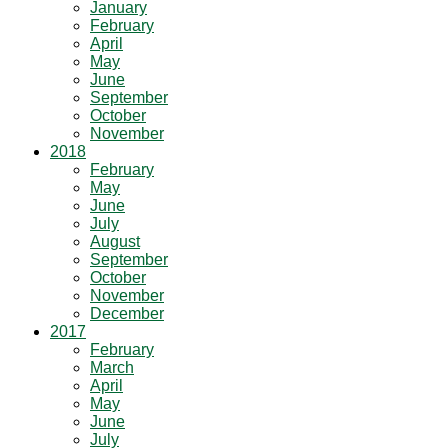
January
February
April
May
June
September
October
November
2018
February
May
June
July
August
September
October
November
December
2017
February
March
April
May
June
July