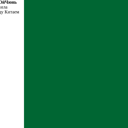
ЮйЧюнь
вила
ду Китаем