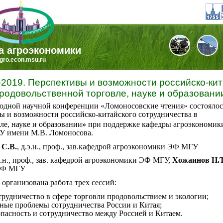
а агроэкономики
gro.econ.msu.ru
2019. Перспективы и возможности российско-кит
продовольственной торговле, науке и образовани
жегодной научной конференции «Ломоносовские чтения» состоялос
ы и возможности российско-китайского сотрудничества в
ле, науке и образовании
»
при поддержке кафедры агроэкономик
ГУ имени М.В. Ломоносова.
 С.В.
, д.э.н., проф., зав.кафедрой агроэкономики ЭФ МГУ
.э.н., проф., зав. кафедрой агроэкономики ЭФ МГУ,
Хожаинов Н.Т
 ЭФ МГУ
организована работа трех сессий:
трудничество в сфере торговли продовольствием и экологии;
ные проблемы сотрудничества России и Китая;
пасность и сотрудничество между Россией и Китаем.