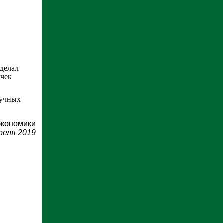
сделал
очек
аучных
экономики
реля 2019