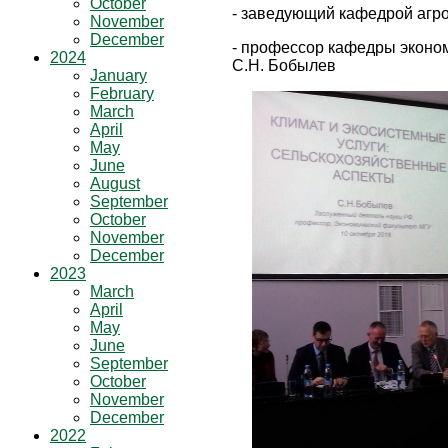
October
- заведующий кафедрой агро
November
December
- профессор кафедры эконом
2024
С.Н. Бобылев
January
February
March
April
May
June
August
September
October
November
December
2023
March
April
May
June
September
October
November
December
2022