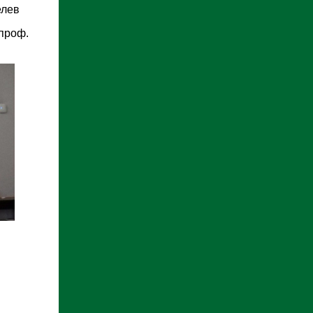
елев
проф.