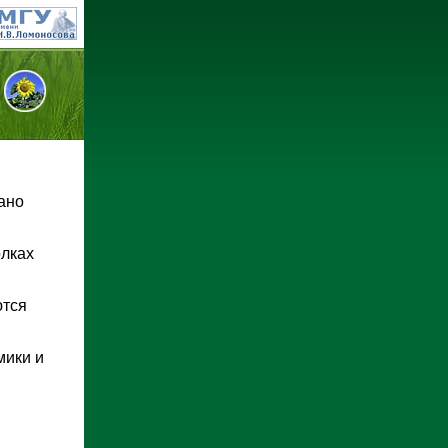
ано
олках
ются
мики и