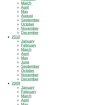
March
April
May
August
September
October
November
December
2010
January
February
March
April
May
June
September
October
November
December
2009
January
February
March
April
May