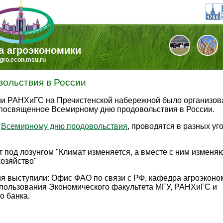
а агроэкономики
gro.econ.msu.ru
ольствия в России
нии РАНХиГС на Пречистенской набережной было организов
посвященное Всемирному дню продовольствия в России.
е
Всемирному дню продовольствия
, проводятся в разных уг
т под лозунгом "Климат изменяется, а вместе с ним изменя
хозяйство"
я выступили: Офис ФАО по связи с РФ, кафедра агроэконо
пользования Экономического факультета МГУ, РАНХиГС и
о банка.