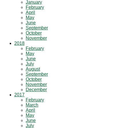
January
February
April
May
June
September
October
November
2018
February
May
June
July
August
September
October
November
December
2017
February
March
April
May
June
July