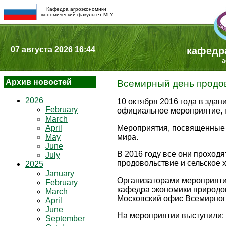
Кафедра агроэкономики
экономический факультет МГУ
07 августа 2026 16:44
кафедр
a
Архив новостей
Всемирный день продов
2026
10 октября 2016 года в зда
February
официальное мероприятие, 
March
April
Мероприятия, посвященны
May
мира.
June
В 2016 году все они проходя
July
продовольствие и сельское 
2025
January
Организаторами мероприяти
February
кафедра экономики природо
March
Московский офис Всемирног
April
June
На мероприятии выступили:
September